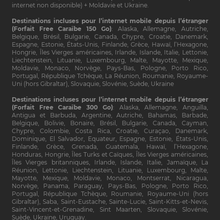
internet non disponible) + Moldavie et Ukraine.
Destinations incluses pour l’internet mobile depuis l’étranger
(Forfait Free Caraïbe 150 Go)
: Alaska, Allemagne, Autriche,
Belgique, Brésil, Bulgarie, Canada, Chypre, Croatie, Danemark,
Espagne, Estonie, États-Unis, Finlande, Grèce, Hawaï, l’Hexagone,
Hongrie, Îles Vierges américaines, Irlande, Islande, Italie, Lettonie,
Liechtenstein, Lituanie, Luxembourg, Malte, Mayotte, Mexique,
Moldavie, Monaco, Norvège, Pays-Bas, Pologne, Porto Rico,
Portugal, République Tchèque, La Réunion, Roumanie, Royaume-
Uni (hors Gibraltar), Slovaquie, Slovénie, Suède, Ukraine
Destinations incluses pour l’internet mobile depuis l’étranger
(Forfait Free Caraïbe 300 Go)
: Alaska, Allemagne, Anguilla,
Antigua et Barbuda, Argentine, Autriche, Bahamas, Barbade,
Belgique, Bolivie, Bonaire, Brésil, Bulgarie, Canada, Cayman,
Chypre, Colombie, Costa Rica, Croatie, Curaçao, Danemark,
Dominique, El Salvador, Equateur, Espagne, Estonie, États-Unis,
Finlande, Grèce, Grenada, Guatemala, Hawaï, l’Hexagone,
Honduras, Hongrie, Îles Turks et Caïques, Îles Vierges américaines,
Îles Vierges britanniques, Irlande, Islande, Italie, Jamaïque, La
Réunion, Lettonie, Liechtenstein, Lituanie, Luxembourg, Malte,
Mayotte, Mexique, Moldavie, Monaco, Montserrat, Nicaragua,
Norvège, Panama, Paraguay, Pays-Bas, Pologne, Porto Rico,
Portugal, République Tchèque, Roumanie, Royaume-Uni (hors
Gibraltar), Saba, Saint-Eustache, Sainte-Lucie, Saint-Kitts-et-Nevis,
Saint-Vincent-et-Grenadine, Sint Maarten, Slovaquie, Slovénie,
Suède, Ukraine, Uruguay.