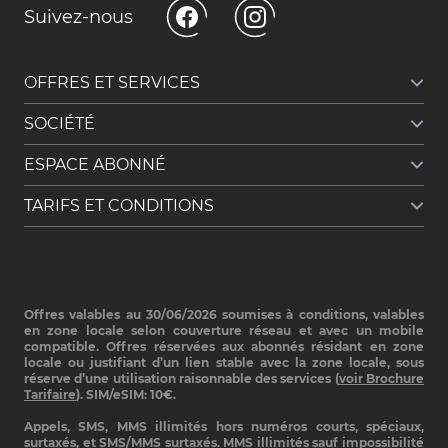
Suivez-nous
OFFRES ET SERVICES
SOCIÉTÉ
Forfait Free Caraïbe 300 Go
Forfait Free Caraïbe 150 Go
ESPACE ABONNÉ
Le groupe Iliad
Forfait 2€ Caraïbe
Free recrute
Carte de couverture réseau
TARIFS ET CONDITIONS
Espace Abonné
Presse
Suivi de souscription
Brochure tarifaire
Factures
Récapitulatif contractuel
Assistance
Conditions Générales d'Abonnement
Souscription : Premiers pas
Offres valables au 30/06/2026 soumises à conditions, valables
Politique de confidentialité des données
Configurer mon téléphone
en zone locale selon couverture réseau et avec un mobile
Protection de l'enfance
compatible. Offres réservées aux abonnés résidant en zone
Suivre ma consommation
locale ou justifiant d’un lien stable avec la zone locale, sous
Guide pratique des communications électroniques
Résilier un contrat
réserve d’une utilisation raisonnable des services (
voir Brochure
Informations légales
Tarifaire
). SIM/eSIM: 10€.
Nous contacter
Cookies
Appels, SMS, MMS illimités hors numéros courts, spéciaux,
surtaxés, et SMS/MMS surtaxés. MMS illimités sauf impossibilité