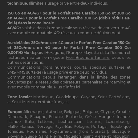
technique.
Illimités à usage privé entre deux individus.
150 Go en 4G/4G+ pour le Forfait Free Caraïbe 150 Go et 300 Go
en 4G/4G+ pour le Forfait Free Caraïbe 300 Go (débit réduit au-
delà) dans la zone locale.
4G/4G+
valable dans la zone locale sous réserve de couverture 4G
avec mobile compatible. 4G: réseau en cours de déploiement.
Au-delà des 25Go/mois en 4G pour le Forfait Free Caraïbe 150 Go
et 35Go/mois en 4G pour le Forfait Free Caraïbe 300 Go:
0,0011€/Mo
depuis l'Hexagone, l’Europe, Mayotte et La Réunion et
facturation au tarif en vigueur (
voir Brochure Tarifaire
) depuis les
autres destinations.
Communications (hors numéros courts, spéciaux, surtaxés et
SMS/MMS surtaxés) à usage privé entre deux individus.
Communications depuis l'étranger, dans la limite des zones
couvertes par le réseau des opérateurs partenaires de roaming et
avec mobile compatible. Plus d’infos
ici
Zone locale:
Martinique, Guadeloupe, Guyane, Saint-Barthélemy
et Saint Martin (territoire français).
Europe:
Allemagne, Autriche, Belgique, Bulgarie, Chypre, Croatie,
Danemark, Espagne, Estonie, Finlande, Grèce, Hongrie, Irlande,
Islande, Italie, Lettonie, Liechtenstein, Lituanie, Luxembourg,
Malte, Monaco, Norvège, Pays-Bas, Pologne, Portugal, République
Tchèque, Roumanie, Royaume-Uni (hors Gibraltar), Slovaquie,
Slovénie, Suède, Saint Pierre, Miquelon (Saint Pierre et Miquelon: