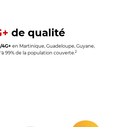
G+
de qualité
G/4G+
en Martinique, Guadeloupe, Guyane,
2
'à 99% de la population couverte.