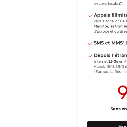
en zone locale
Appels illimit
vers la zone locale
Mayotte, les USA, le
d'Europe et du Brés
SMS et MMS¹ i
Depuis l'étra
Internet
25
Go
en 4
Appels, SMS, MMS il
l’Europe, La Réuni
Sans e
J'en