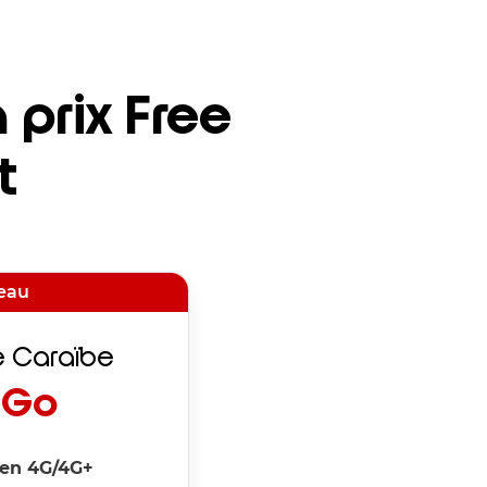
 prix Free
t
eau
ee Caraïbe
Go
en 4G/4G+