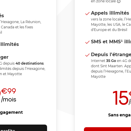
en zone locale
Appels illimités
és
vers la zone locale, l’
, l’Hexagone, La Réunion,
Mayotte, les USA, le Ca
 Canada et les fixes
d'Europe et du Brésil
il
SMS et MMS¹ ill
llimités
Depuis l'étrang
nger
Internet
35
Go
en 4G d
G depuis
40
destinations
.
dont Sint Maarten
. App
limités depuis l’Hexagone,
depuis l’Hexagone, l’E
on et Mayotte
Mayotte
9
€99
15
/mois
ngagement
Sans eng
 profite