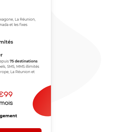
Hexagone, La Réunion,
nada et les fixes
imités
er
epuis
75
destinations
els, SMS, MMS illimités
urope, La Réunion et
€99
/mois
agement