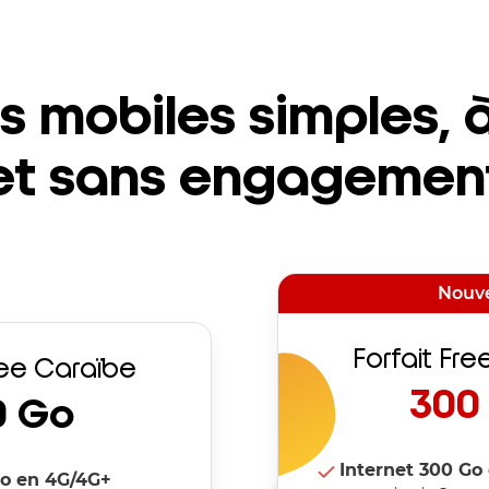
s mobiles simples, à
et sans engagemen
Nouv
Forfait Fr
ree Caraïbe
300
0
Go
Internet
300
Go
o
en 4G/4G+